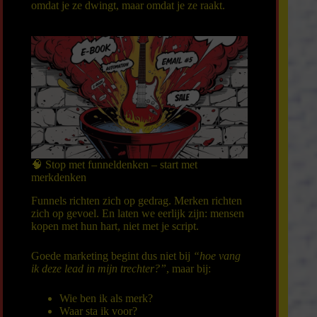
omdat je ze dwingt, maar omdat je ze raakt.
🧠 Stop met funneldenken – start met
merkdenken
Funnels richten zich op gedrag. Merken richten
zich op gevoel. En laten we eerlijk zijn: mensen
kopen met hun hart, niet met je script.
Goede marketing begint dus niet bij
“hoe vang
ik deze lead in mijn trechter?”
, maar bij:
Wie ben ik als merk?
Waar sta ik voor?