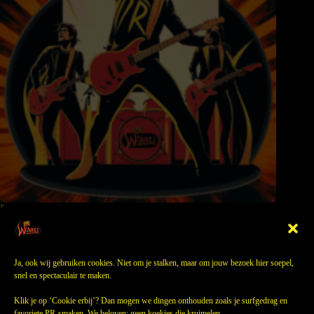
Rock je boodschap: hoe muziek marketing verpulvert (en
waarom jij dat nodig hebt)
11 juli 2025
Ja, ook wij gebruiken cookies. Niet om je stalken, maar om jouw bezoek hier soepel,
snel en spectaculair te maken.
Klik je op ‘Cookie erbij’? Dan mogen we dingen onthouden zoals je surfgedrag en
favoriete PR-smaken. We beloven: geen koekjes die kruimelen.