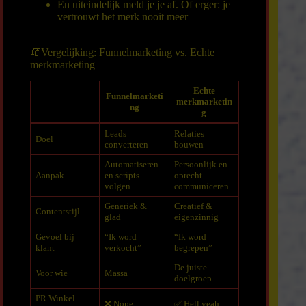
En uiteindelijk meld je je af. Of erger: je
vertrouwt het merk nooit meer
🧯Vergelijking: Funnelmarketing vs. Echte
merkmarketing
Echte
Funnelmarketi
merkmarketin
ng
g
Leads
Relaties
Doel
converteren
bouwen
Automatiseren
Persoonlijk en
Aanpak
en scripts
oprecht
volgen
communiceren
Generiek &
Creatief &
Contentstijl
glad
eigenzinnig
Gevoel bij
“Ik word
“Ik word
klant
verkocht”
begrepen”
De juiste
Voor wie
Massa
doelgroep
PR Winkel
❌ Nope
✅ Hell yeah