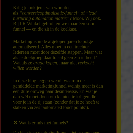
Krijg je ook jeuk van woorden
als
“conversieoptimalisatie-funnel”
of
“lead
nurturing automation matrix”
? Mooi. Wij ook.
Bij PR Winkel gebruiken we maar één soort
funnel — en die zit in de koelkast.
Marketing is in de afgelopen jaren kapotge-
automatiseerd. Alles moet in een trechter.
Iedereen moet door dezelfde stappen. Maar wat
als je doelgroep daar totaal geen zin in heeft?
Wat als ze
graag kopen
, maar niet
verkocht
willen worden
?
In deze blog leggen we uit waarom de
gemiddelde marketingfunnel weinig meer is dan
een dure omweg naar desinteresse. En wat je
dan wél moet doen om klanten te krijgen die
voor je in de rij staan (zonder dat je ze hoeft te
stalken via zes ‘automated touchpoints’).
🚫 Wat is er mis met funnels?
De klassieke marketingfunnel ziet er ongeveer