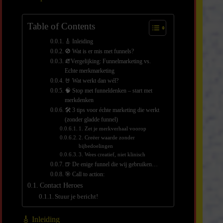
Table of Contents
🎸 Inleiding
🚫 Wat is er mis met funnels?
🧯Vergelijking: Funnelmarketing vs.
Echte merkmarketing
🤘 Wat werkt dan wél?
🧠 Stop met funneldenken – start met
merkdenken
🛠️ 3 tips voor échte marketing die werkt
(zonder gladde funnel)
1. Zet je merkverhaal voorop
2. Creëer waarde zonder
bijbedoelingen
3. Wees creatief, niet klinisch
🍺 De enige funnel die wij gebruiken…
🎯 Call to action:
Contact Heroes
Stuur je bericht!
🎸 Inleiding