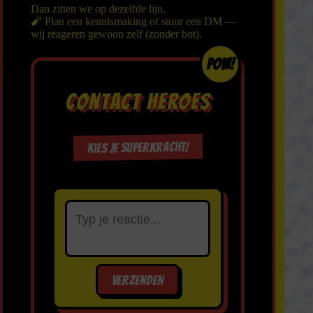
Dan zitten we op dezelfde lijn.
🧨
Plan een kennismaking
of stuur een DM —
wij reageren gewoon zelf (zonder bot).
POW!
CONTACT HEROES
Kies je superkracht!
VERZENDEN