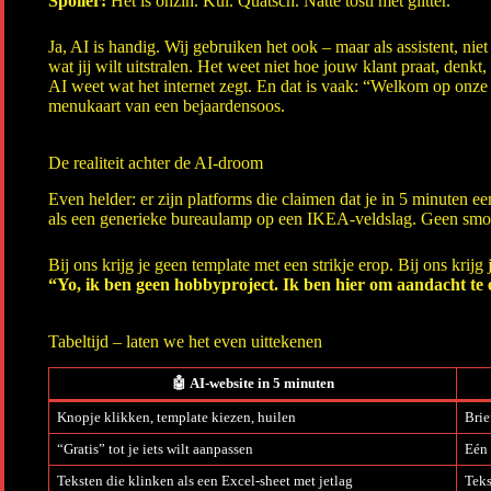
Spoiler:
Het is onzin. Kul. Quatsch. Natte tosti met glitter.
Ja, AI is handig. Wij gebruiken het ook – maar als assistent, niet
wat jij wilt uitstralen. Het weet niet hoe jouw klant praat, denkt,
AI
weet wat het internet zegt. En dat is vaak: “Welkom op onze si
menukaart van een bejaardensoos.
De realiteit achter de AI-droom
Even helder: er zijn platforms die claimen dat je in 5 minuten een 
als een generieke bureaulamp op een IKEA-veldslag. Geen smoel
Bij ons krijg je geen template met een strikje erop. Bij ons krijg 
“Yo, ik ben geen hobbyproject. Ik ben hier om aandacht te 
Tabeltijd – laten we het even uittekenen
🤖
AI-website in 5 minuten
Knopje klikken, template kiezen, huilen
Brie
“Gratis” tot je iets wilt aanpassen
Eén 
Teksten die klinken als een Excel-sheet met jetlag
Teks