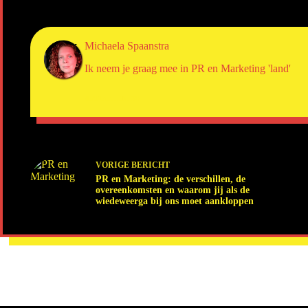
Michaela Spaanstra
Ik neem je graag mee in PR en Marketing 'land'
ARTIKELEN: 30
VORIGE
BERICHT
PR en Marketing: de verschillen, de
overeenkomsten en waarom jij als de
wiedeweerga bij ons moet aankloppen