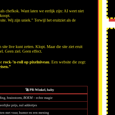
 als chefkok. Want laten we eerlijk zijn: AI weet niet
 koopt.
te. Wij zijn uniek.” Terwijl het eruitziet als de
site live kunt zetten. Klopt. Maar die site ziet eruit
. Geen ziel. Geen effect.
je
rock-’n-roll op pixelniveau
. Een website die zegt:
eisen.”
🚀
PR-Winkel, baby
fing, brainstorm,
BOEM
– echte magie
eerlijke prijs, nul addertjes
ten met vuur, humor en een mening