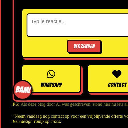
VERZENDEN
WHATSAPP
CONTACT
BAM!
PS:
Als deze blog door AI was geschreven, stond hier nu iets al
“Neem vandaag nog contact op voor een vrijblijvende offerte vo
Een design-ramp op crocs.