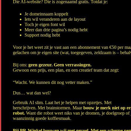
Die AI-website? Die is zogenaamd gratis. Totdat je:
Je domeinnaam koppelt
Iets wil veranderen aan de layout
Toch je eigen font wil
Meer dan drie pagina’s nodig hebt
Support nodig hebt
Voor je het weet zit je vast aan een abonnement van €50 per ma
gelachen om je eigen site (wat, toegegeven, zeldzaam is – behalv
Bij ons:
geen gezeur. Geen verrassingen.
Gewoon een prijs, een plan, en een creatief team dat zegt:
“Wacht. We kunnen dit nog vetter maken.”
Dus… wat dan wel?
Gebruik AI slim. Laat het je helpen met opzetjes. Met
herschrijven. Met brainstormen. Maar
bouw je merk niet op e
robot.
Want die robot weet niks van je dromen, je doelgroep of 
waanzinnig goede koffiesmaak.
Bij PR-Winkel bouwen wij met gevoel. Met een scherpe pen