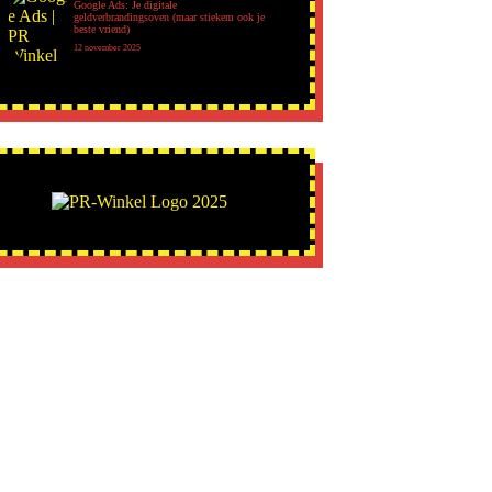
Google Ads: Je digitale
geldverbrandingsoven (maar stiekem ook je
beste vriend)
12 november 2025