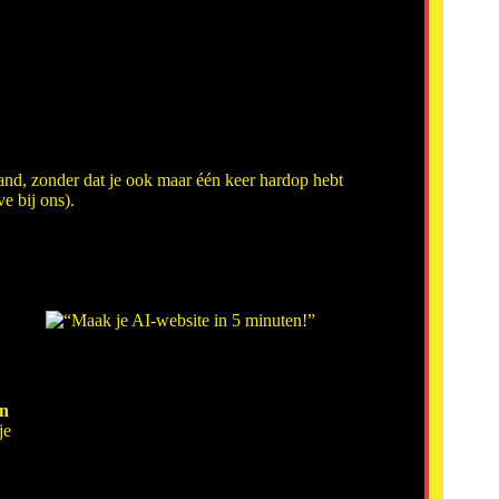
and, zonder dat je ook maar één keer hardop hebt
e bij ons).
en
je
.