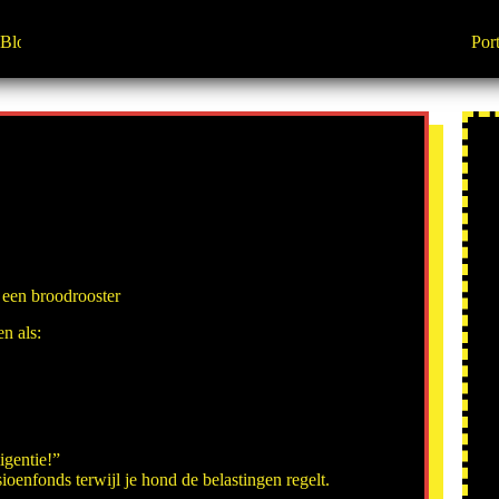
Blog
Port
p een broodrooster
n als:
igentie!”
oenfonds terwijl je hond de belastingen regelt.