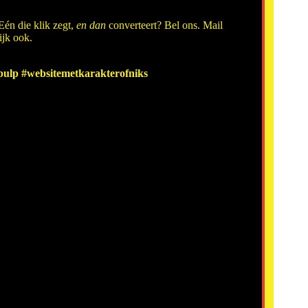
 Eén die klik zegt,
en dan
converteert? Bel ons. Mail
ijk ook.
ulp #websitemetkarakterofniks