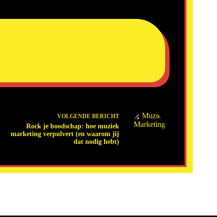
VOLGENDE
BERICHT
Rock je boodschap: hoe muziek
marketing verpulvert (en waarom jij
dat nodig hebt)