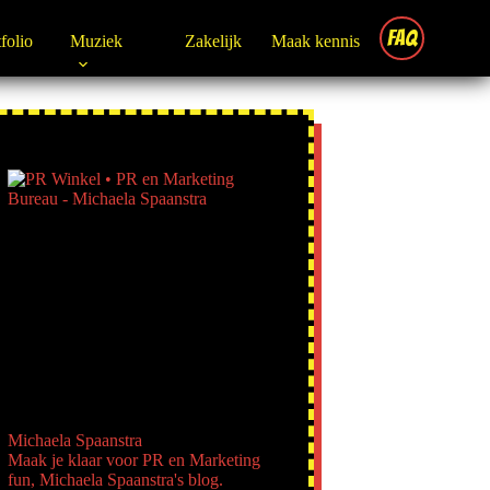
FAQ
folio
Muziek
Zakelijk
Maak kennis
Michaela Spaanstra
Maak je klaar voor PR en Marketing
fun, Michaela Spaanstra's blog.