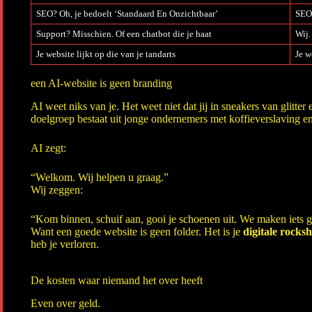
SEO? Oh, je bedoelt ‘Standaard En Onzichtbaar’
SEO 
Support? Misschien. Of een chatbot die je haat
Wij.
Je website lijkt op die van je tandarts
Je w
een AI-website is geen branding
AI weet niks van je. Het weet niet dat jij in sneakers van glitter
doelgroep bestaat uit jonge ondernemers met koffieverslaving en
AI zegt:
“Welkom. Wij helpen u graag.”
Wij zeggen:
“Kom binnen, schuif aan, gooi je schoenen uit. We maken iets gek
Want een goede website is geen folder. Het is je
digitale rocks
heb je verloren.
De kosten waar niemand het over heeft
Even over geld.