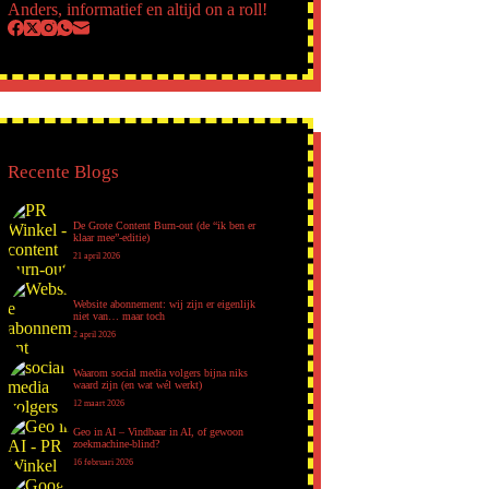
Anders, informatief en altijd on a roll!
Recente Blogs
De Grote Content Burn-out (de “ik ben er
klaar mee”-editie)
21 april 2026
Website abonnement: wij zijn er eigenlijk
niet van… maar toch
2 april 2026
Waarom social media volgers bijna niks
waard zijn (en wat wél werkt)
12 maart 2026
Geo in AI – Vindbaar in AI, of gewoon
zoekmachine-blind?
16 februari 2026