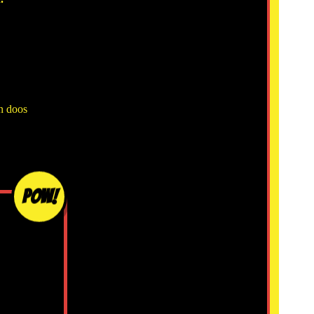
en doos
POW!