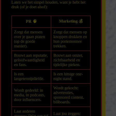
Laten we het simpel houden, want je hebt het
druk (of je doet alsof):
Marketing
💰
PR
🧠
Zorgt dat mensen
Zorgt dat mensen op
over je gaan praten
knoppen drukken en
(op de goede
hun portemonnee
manier).
trekken.
Bouwt aan reputatie,
Bouwt aan omzet,
geloofwaardigheid
zichtbaarheid en
en fans.
tijdelijke pieken.
Is een
Is een hitsige one-
langetermijnliefde.
night stand.
Wordt gekocht:
Wordt gedeeld: in
advertenties,
media, in podcasts,
sponsored content,
door influencers.
billboards.
Laat anderen
Laat jou zeggen:
zeggen: “Wat een tof