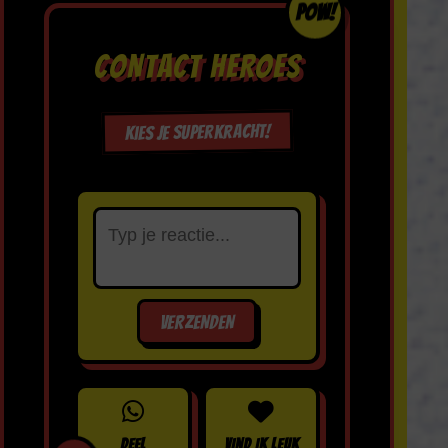
POW!
CONTACT HEROES
Kies je superkracht!
VERZENDEN
DEEL
VIND IK LEUK