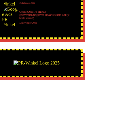
16 februari 2026
Google Ads: Je digitale
geldverbrandingsoven (maar stiekem ook je
beste vriend)
12 november 2025