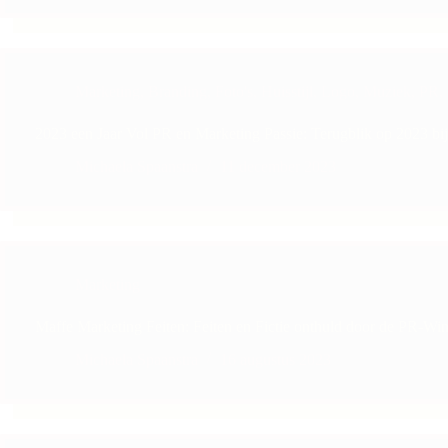
Marketing
,
Branding
,
Foto's
,
Huisstijl
,
Logo
,
Muziek
,
PR
,
2023 een Jaar Vol PR en Marketing Passie: Terugblik op 2023 bi
Michaela Spaanstra
11 december 2023
Marketing
Maffe Marketing Feiten: Feiten en Fictie onthuld door de PR-Wi
Michaela Spaanstra
16 augustus 2023