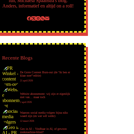
fun, Michaela Spaanstra's blog.
Anders, informatief en altijd on a roll!
Recente Blogs
De Grote Content Burn-out (de “ik ben er
klaar mee”-editie)
21 april 2026
Website abonnement: wij zijn er eigenlijk
niet van… maar toch
2 april 2026
Waarom social media volgers bijna niks
waard zijn (en wat wél werkt)
12 maart 2026
Geo in AI – Vindbaar in AI, of gewoon
zoekmachine-blind?