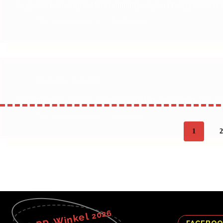
Logo laten ontwerpen: Het avontuurlijke logo-ontwerpproces in
Michaela Spaanstra
16 juli 2023
Branding
,
Huisstijl
Branding betekenis | De Sleutel tot een Herkenbaar Merk met e
Michaela Spaanstra
3 juli 2023
1
2
2026
PR-Winkel