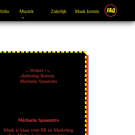
FAQ
folio
Muziek
Zakelijk
Maak kennis
Michaela Spaanstra
Maak je klaar voor PR en Marketing