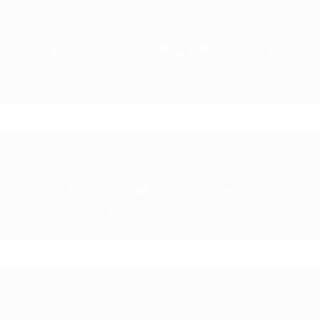
Muziek
,
Marketing
,
PR
Het Ultieme Rock Spektakel: Muziek Marketing en PR, Studio G
Michaela Spaanstra
3 augustus 2023
Marketing
,
PR
Content Marketing: De Hilarische Hoofdrolspeler in de PR-Wink
Michaela Spaanstra
29 juli 2023
Logo