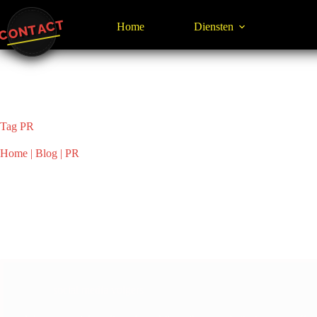
Ga
naar
CONTACT
Home
Diensten
de
inhoud
Tag
PR
Home
|
Blog
|
PR
social media volgers