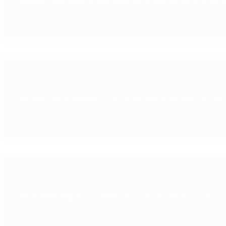
Waarom social media volgers bijna niks waard zijn (en wat wél w
Michaela Spaanstra
12 maart 2026
Persberichten
,
PR
Waarom jouw persbericht zo saai is dat zelfs AI het niet wil lezen
Michaela Spaanstra
6 augustus 2025
PR
,
Marketing
PR en Marketing: de verschillen, de overeenkomsten en waarom j
Michaela Spaanstra
12 juni 2025