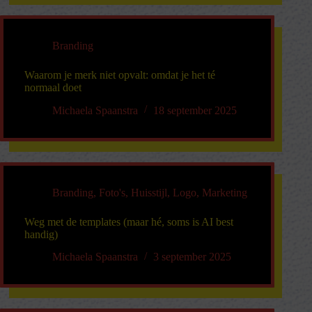
Branding
Waarom je merk niet opvalt: omdat je het té
normaal doet
Michaela Spaanstra
18 september 2025
Branding
,
Foto's
,
Huisstijl
,
Logo
,
Marketing
Weg met de templates (maar hé, soms is AI best
handig)
Michaela Spaanstra
3 september 2025