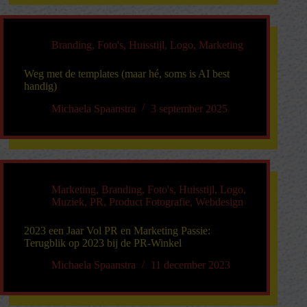
Branding
,
Foto's
,
Huisstijl
,
Logo
,
Marketing
Weg met de templates (maar hé, soms is AI best
handig)
Michaela Spaanstra
3 september 2025
Marketing
,
Branding
,
Foto's
,
Huisstijl
,
Logo
,
Muziek
,
PR
,
Product Fotografie
,
Webdesign
2023 een Jaar Vol PR en Marketing Passie:
Terugblik op 2023 bij de PR-Winkel
Michaela Spaanstra
11 december 2023