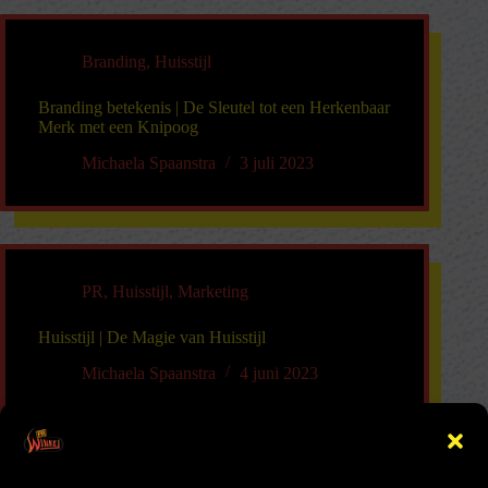
Branding
,
Huisstijl
Branding betekenis | De Sleutel tot een Herkenbaar
Merk met een Knipoog
Michaela Spaanstra
3 juli 2023
PR
,
Huisstijl
,
Marketing
Huisstijl | De Magie van Huisstijl
Michaela Spaanstra
4 juni 2023