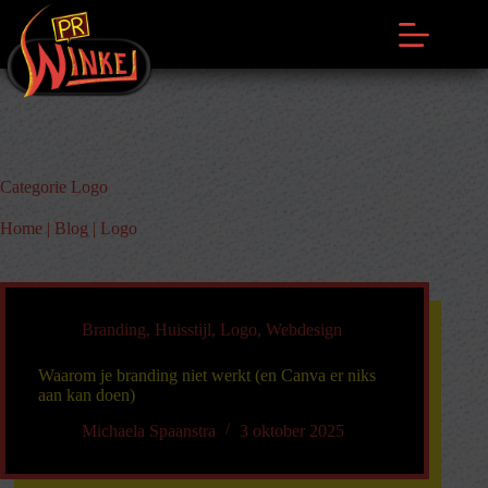
Ga
naar
de
inhoud
Categorie
Logo
Home
|
Blog
|
Logo
Branding
,
Huisstijl
,
Logo
,
Webdesign
Waarom je branding niet werkt (en Canva er niks
aan kan doen)
Michaela Spaanstra
3 oktober 2025