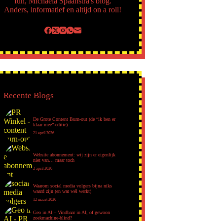
fun, Michaela Spaanstra's blog.
Anders, informatief en altijd on a roll!
Recente Blogs
De Grote Content Burn-out (de “ik ben er
klaar mee”-editie)
21 april 2026
Website abonnement: wij zijn er eigenlijk
niet van… maar toch
2 april 2026
Waarom social media volgers bijna niks
waard zijn (en wat wél werkt)
12 maart 2026
Geo in AI – Vindbaar in AI, of gewoon
zoekmachine-blind?