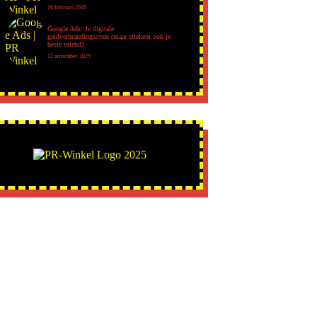
16 februari 2026
Google Ads: Je digitale
geldverbrandingsoven (maar stiekem ook je
beste vriend)
12 november 2025