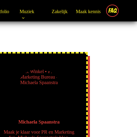
FAQ
folio
Muziek
Zakelijk
Maak kennis
Michaela Spaanstra
Maak je klaar voor PR en Marketing