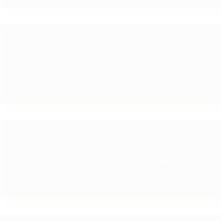
Marketing
,
Branding
,
Foto's
,
Huisstijl
,
Logo
,
Muziek
,
PR
,
2023 een Jaar Vol PR en Marketing Passie: Terugblik op 2023 bi
Michaela Spaanstra
11 december 2023
Branding
,
Huisstijl
Branding betekenis | De Sleutel tot een Herkenbaar Merk met e
Michaela Spaanstra
3 juli 2023