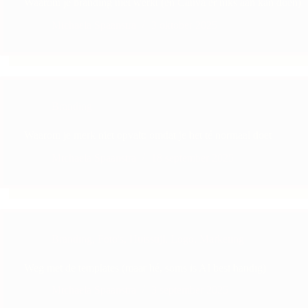
Waarom je branding niet werkt (en Canva er niks aan kan doen)
Michaela Spaanstra
3 oktober 2025
Branding
Waarom je merk niet opvalt: omdat je het té normaal doet
Michaela Spaanstra
18 september 2025
Branding
,
Foto's
,
Huisstijl
,
Logo
,
Marketing
Weg met de templates (maar hé, soms is AI best handig)
Michaela Spaanstra
3 september 2025