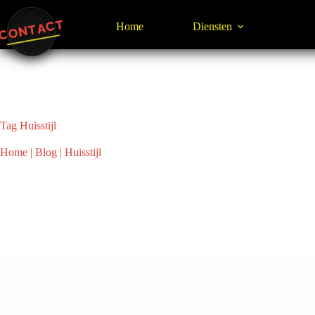
Ga
naar
CONTACT
Home
Diensten
de
inhoud
Tag
Huisstijl
Home
|
Blog
|
Huisstijl
Branding
,
Huisstijl
,
Logo
,
Webdesign