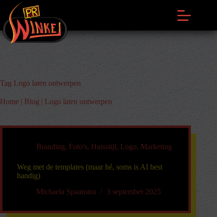
Ga
naar
de
inhoud
Tag
Logo laten ontwerpen
Home
|
Blog
|
Logo laten ontwerpen
Branding
,
Foto's
,
Huisstijl
,
Logo
,
Marketing
Weg met de templates (maar hé, soms is AI best
handig)
Michaela Spaanstra
3 september 2025