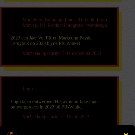
Marketing
,
Branding
,
Foto's
,
Huisstijl
,
Logo
,
Muziek
,
PR
,
Product Fotografie
,
Webdesign
2023 een Jaar Vol PR en Marketing Passie:
Terugblik op 2023 bij de PR-Winkel
Michaela Spaanstra
11 december 2023
Logo
Logo laten ontwerpen: Het avontuurlijke logo-
ontwerpproces in 2023 bij PR-Winkel
Michaela Spaanstra
16 juli 2023